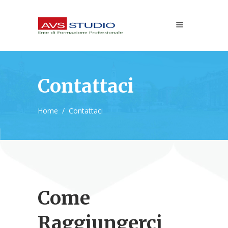
Contattaci
Home
/
Contattaci
Come
Raggiungerci