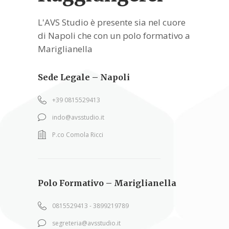
L'AVS Studio è presente sia nel cuore
di Napoli che con un polo formativo a
Mariglianella
Sede Legale – Napoli
+39 0815529413
indo@avsstudio.it
P.co Comola Ricci
Polo Formativo – Mariglianella
0815529413 - 3899219789
segreteria@avsstudio.it